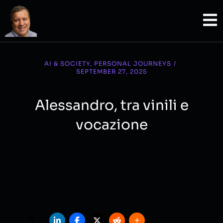
Questions about intelligence, culture, ethics, education, democracy, knowledge, human meaning.
AI & SOCIETY
,
PERSONAL JOURNEYS
/
SEPTEMBER 27, 2025
Alessandro, tra vinili e
vocazione​